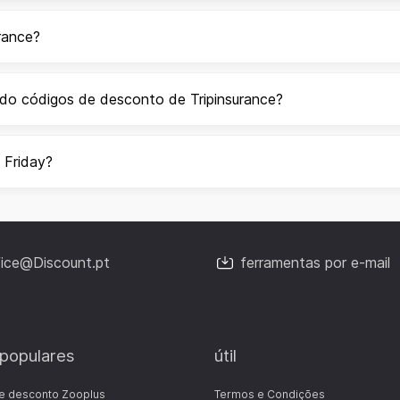
rance?
do códigos de desconto de Tripinsurance?
 Friday?
fice@Discount.pt
ferramentas por e-mail
 populares
útil
e desconto Zooplus
Termos e Condições