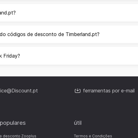
and.pt?
ndo códigos de desconto de Timberland.pt?
k Friday?
fice@Discount.pt
ferramentas por e-mail
 populares
útil
e desconto Zooplus
Termos e Condições