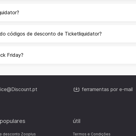
quidator?
do códigos de desconto de Ticketliquidator?
ack Friday?
fice@Discount.pt
ferramentas por e-mail
 populares
útil
e desconto Zooplus
Termos e Condições