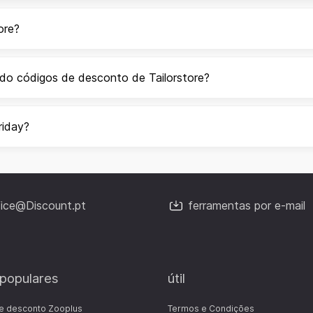
ore?
do códigos de desconto de Tailorstore?
riday?
fice@Discount.pt
ferramentas por e-mail
 populares
útil
e desconto Zooplus
Termos e Condições