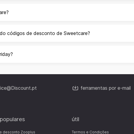
are?
ando códigos de desconto de Sweetcare?
riday?
fice@Discount.pt
ferramentas por e-mail
 populares
útil
e desconto Zooplus
Termos e Condições