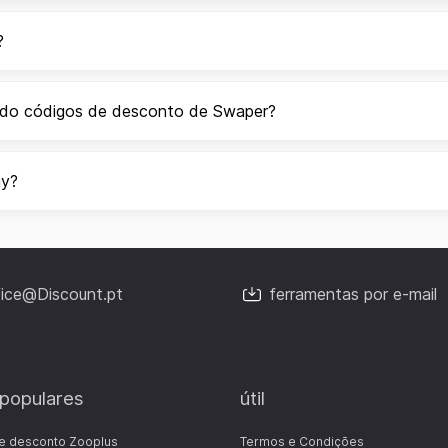
?
ando códigos de desconto de Swaper?
ay?
fice@Discount.pt
ferramentas por e-mail
 populares
útil
e desconto Zooplus
Termos e Condições