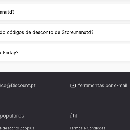
manutd?
ndo códigos de desconto de Store.manutd?
k Friday?
fice@Discount.pt
ferramentas por e-mail
 populares
útil
e desconto Zooplus
Termos e Condições