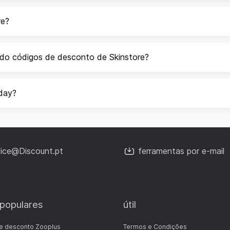
re?
ndo códigos de desconto de Skinstore?
iday?
fice@Discount.pt
ferramentas por e-mail
 populares
útil
e desconto Zooplus
Termos e Condições