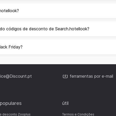
hotellook?
ndo códigos de desconto de Search.hotellook?
lack Friday?
fice@Discount.pt
ferramentas por e-mail
 populares
útil
e desconto Zooplus
Termos e Condições