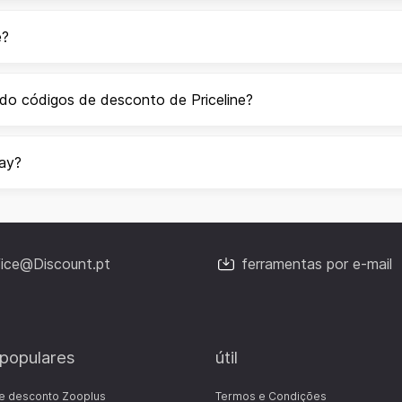
e?
do códigos de desconto de Priceline?
day?
fice@Discount.pt
ferramentas por e-mail
 populares
útil
e desconto Zooplus
Termos e Condições