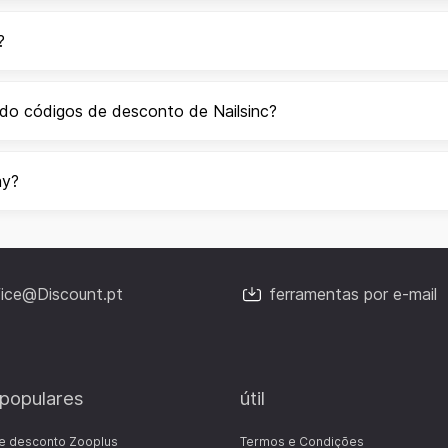
?
do códigos de desconto de Nailsinc?
ay?
fice@Discount.pt
ferramentas por e-mail
 populares
útil
e desconto Zooplus
Termos e Condições