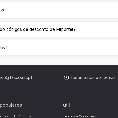
r?
ndo códigos de desconto de Mrporter?
day?
fice@Discount.pt
ferramentas por e-mail
 populares
útil
e desconto Zooplus
Termos e Condições