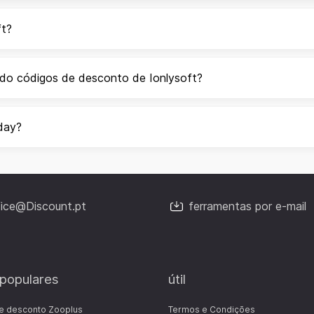
ft?
ndo códigos de desconto de Ionlysoft?
iday?
fice@Discount.pt
ferramentas por e-mail
 populares
útil
e desconto Zooplus
Termos e Condições