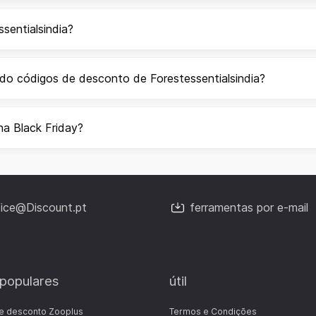
sentialsindia?
do códigos de desconto de Forestessentialsindia?
ha Black Friday?
fice@Discount.pt
ferramentas por e-mail
 populares
útil
e desconto Zooplus
Termos e Condições