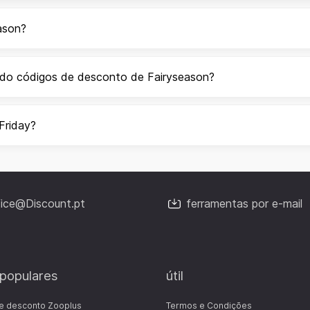
ason?
ndo códigos de desconto de Fairyseason?
Friday?
fice@Discount.pt
ferramentas por e-mail
 populares
útil
e desconto Zooplus
Termos e Condições