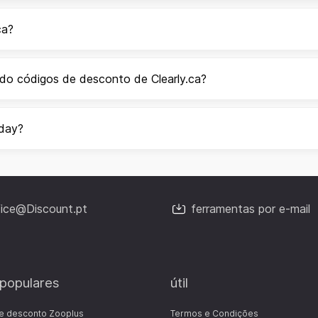
ca?
do códigos de desconto de Clearly.ca?
iday?
fice@Discount.pt
ferramentas por e-mail
 populares
útil
e desconto Zooplus
Termos e Condições