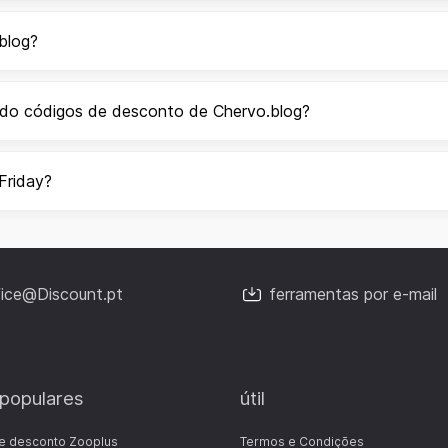
blog?
ndo códigos de desconto de Chervo.blog?
Friday?
fice@Discount.pt
ferramentas por e-mail
 populares
útil
e desconto Zooplus
Termos e Condições