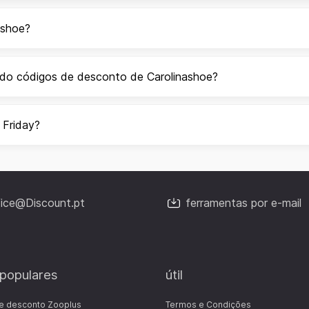
ashoe?
ndo códigos de desconto de Carolinashoe?
 Friday?
fice@Discount.pt
ferramentas por e-mail
 populares
útil
e desconto Zooplus
Termos e Condições