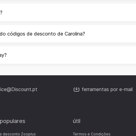
a?
ndo códigos de desconto de Carolina?
ay?
fice@Discount.pt
ferramentas por e-mail
 populares
útil
e desconto Zooplus
Termos e Condições