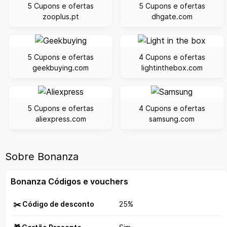
5 Cupons e ofertas
5 Cupons e ofertas
zooplus.pt
dhgate.com
5 Cupons e ofertas
4 Cupons e ofertas
geekbuying.com
lightinthebox.com
5 Cupons e ofertas
4 Cupons e ofertas
aliexpress.com
samsung.com
Sobre Bonanza
Bonanza Códigos e vouchers
✂️ Código de desconto
25%