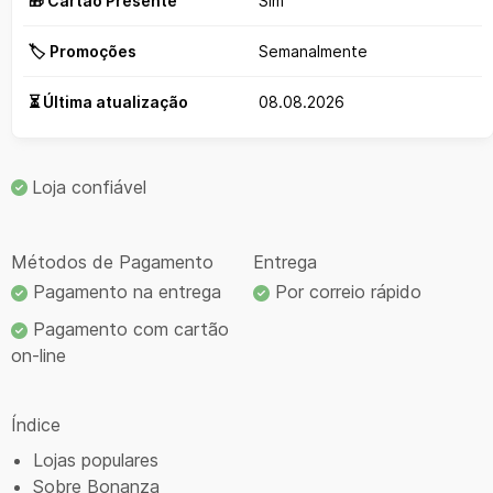
🎁 Cartão Presente
Sim
🏷️ Promoções
Semanalmente
⏳ Última atualização
08.08.2026
Loja confiável
Métodos de Pagamento
Entrega
Pagamento na entrega
Por correio rápido
Pagamento com cartão
on-line
Índice
Lojas populares
Sobre Bonanza