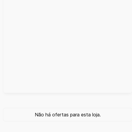
Não há ofertas para esta loja.