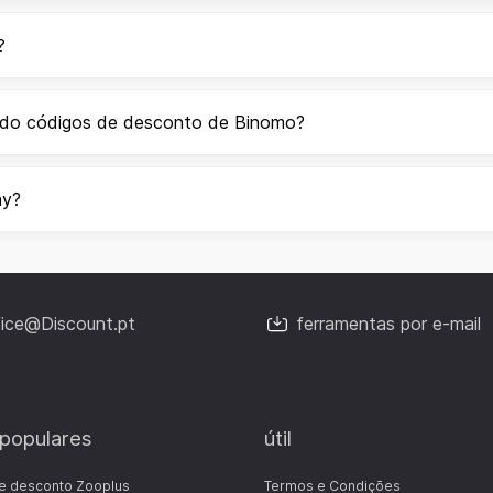
?
ando códigos de desconto de Binomo?
ay?
fice@Discount.pt
ferramentas por e-mail
 populares
útil
e desconto Zooplus
Termos e Condições