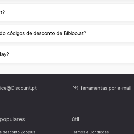
at?
ndo códigos de desconto de Bibloo.at?
day?
fice@Discount.pt
ferramentas por e-mail
 populares
útil
e desconto Zooplus
Termos e Condições