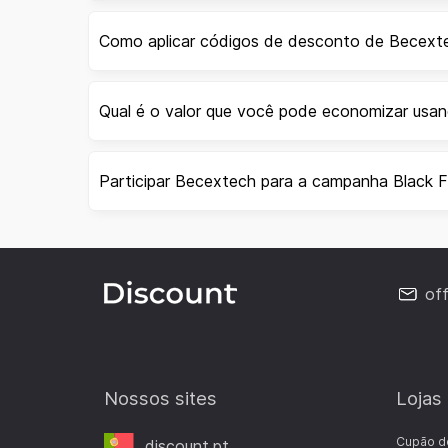
Como aplicar códigos de desconto de Becext
Qual é o valor que você pode economizar us
Participar Becextech para a campanha Black F
of
Nossos sites
Lojas
Cupão d
discount.pt