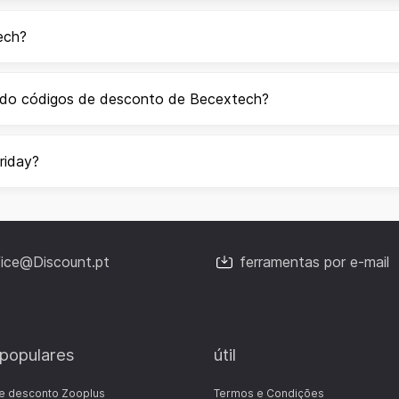
ech?
ando códigos de desconto de Becextech?
riday?
fice@Discount.pt
ferramentas por e-mail
 populares
útil
e desconto Zooplus
Termos e Condições