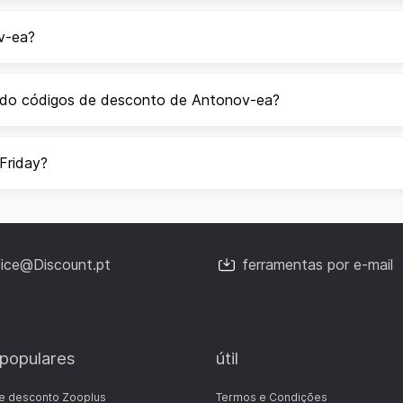
v-ea?
ando códigos de desconto de Antonov-ea?
Friday?
fice@Discount.pt
ferramentas por e-mail
 populares
útil
e desconto Zooplus
Termos e Condições