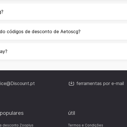
g?
ndo códigos de desconto de Aetoscg?
day?
fice@Discount.pt
ferramentas por e-mail
 populares
útil
e desconto Zooplus
Termos e Condições