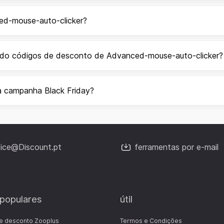
ed-mouse-auto-clicker?
ndo códigos de desconto de Advanced-mouse-auto-clicker?
a campanha Black Friday?
fice@Discount.pt
ferramentas por e-mail
 populares
útil
e desconto Zooplus
Termos e Condições