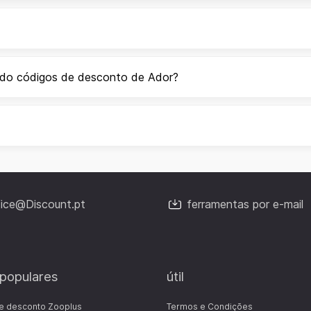
ndo códigos de desconto de Ador?
fice@Discount.pt
ferramentas por e-mail
 populares
útil
e desconto Zooplus
Termos e Condições